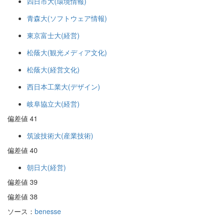
四日市大(環境情報)
青森大(ソフトウェア情報)
東京富士大(経営)
松蔭大(観光メディア文化)
松蔭大(経営文化)
西日本工業大(デザイン)
岐阜協立大(経営)
偏差値 41
筑波技術大(産業技術)
偏差値 40
朝日大(経営)
偏差値 39
偏差値 38
ソース：
benesse