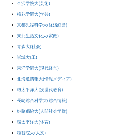
金沢学院大(芸術)
桜花学園大(学芸)
京都先端科学大(経済経営)
東北生活文化大(家政)
青森大(社会)
崇城大(工)
東洋学園大(現代経営)
北海道情報大(情報メディア)
環太平洋大(次世代教育)
長崎総合科学大(総合情報)
姫路獨協大(人間社会学群)
環太平洋大(体育)
種智院大(人文)