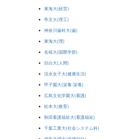
東海大(経営)
帝京大(理工)
神奈川歯科大(歯)
東海大(理)
名桜大(国際学群)
目白大(人間)
活水女子大(健康生活)
甲子園大(栄養-栄養)
広島文化学園大(看護)
松本大(教育)
秋田看護福祉大(看護福祉)
千葉工業大(社会システム科)
徳島文理大(保健福祉)