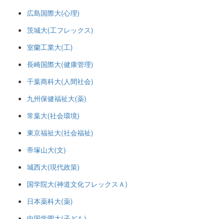
広島国際大(心理)
茨城大(工フレックス)
室蘭工業大(工)
長崎国際大(健康管理)
千葉商科大(人間社会)
九州保健福祉大(薬)
常葉大(社会環境)
東京福祉大(社会福祉)
帝塚山大(文)
城西大(現代政策)
国学院大(神道文化フレックスＡ)
日本薬科大(薬)
中国学園大(子ども)