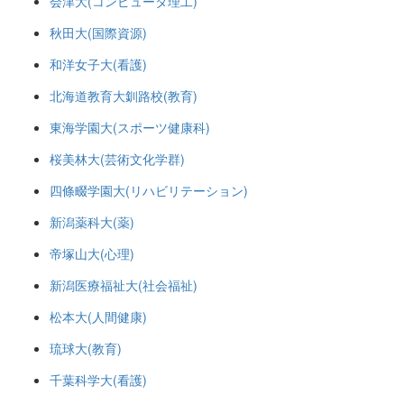
会津大(コンピュータ理工)
秋田大(国際資源)
和洋女子大(看護)
北海道教育大釧路校(教育)
東海学園大(スポーツ健康科)
桜美林大(芸術文化学群)
四條畷学園大(リハビリテーション)
新潟薬科大(薬)
帝塚山大(心理)
新潟医療福祉大(社会福祉)
松本大(人間健康)
琉球大(教育)
千葉科学大(看護)