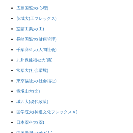
広島国際大(心理)
茨城大(工フレックス)
室蘭工業大(工)
長崎国際大(健康管理)
千葉商科大(人間社会)
九州保健福祉大(薬)
常葉大(社会環境)
東京福祉大(社会福祉)
帝塚山大(文)
城西大(現代政策)
国学院大(神道文化フレックスＡ)
日本薬科大(薬)
中国学園大(子ども)