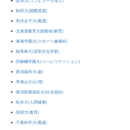
会津大(コンピュータ理工)
秋田大(国際資源)
和洋女子大(看護)
北海道教育大釧路校(教育)
東海学園大(スポーツ健康科)
桜美林大(芸術文化学群)
四條畷学園大(リハビリテーション)
新潟薬科大(薬)
帝塚山大(心理)
新潟医療福祉大(社会福祉)
松本大(人間健康)
琉球大(教育)
千葉科学大(看護)