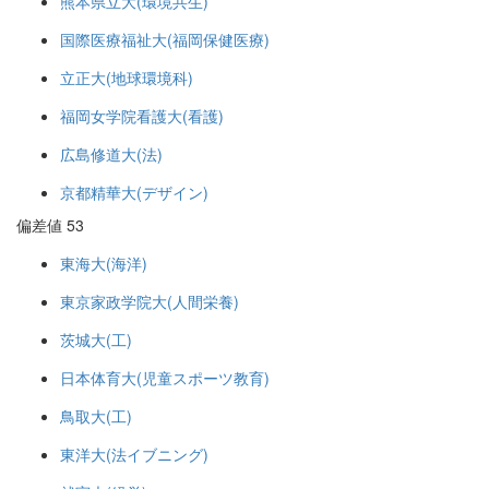
熊本県立大(環境共生)
国際医療福祉大(福岡保健医療)
立正大(地球環境科)
福岡女学院看護大(看護)
広島修道大(法)
京都精華大(デザイン)
偏差値 53
東海大(海洋)
東京家政学院大(人間栄養)
茨城大(工)
日本体育大(児童スポーツ教育)
鳥取大(工)
東洋大(法イブニング)