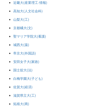
近畿大(産業理工-情報)
高知大(人文社会科)
山梨大(工)
京都橘大(文)
聖マリア学院大(看護)
城西大(薬)
帝京大(外国語)
安田女子大(家政)
国士舘大(法)
白梅学園大(子ども)
佐賀大(経済)
滋賀県立大(工)
拓殖大(商)