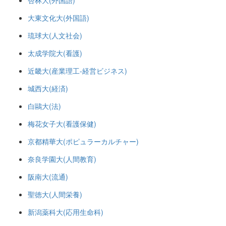
杏林大(外国語)
大東文化大(外国語)
琉球大(人文社会)
太成学院大(看護)
近畿大(産業理工-経営ビジネス)
城西大(経済)
白鷗大(法)
梅花女子大(看護保健)
京都精華大(ポピュラーカルチャー)
奈良学園大(人間教育)
阪南大(流通)
聖徳大(人間栄養)
新潟薬科大(応用生命科)