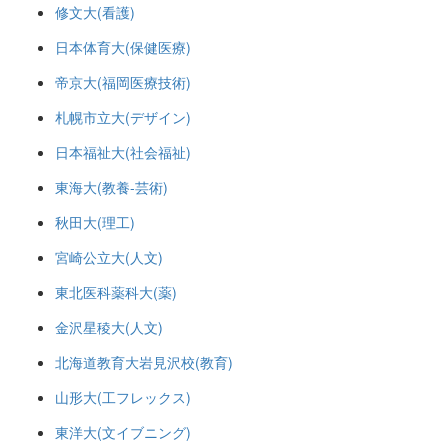
修文大(看護)
日本体育大(保健医療)
帝京大(福岡医療技術)
札幌市立大(デザイン)
日本福祉大(社会福祉)
東海大(教養-芸術)
秋田大(理工)
宮崎公立大(人文)
東北医科薬科大(薬)
金沢星稜大(人文)
北海道教育大岩見沢校(教育)
山形大(工フレックス)
東洋大(文イブニング)