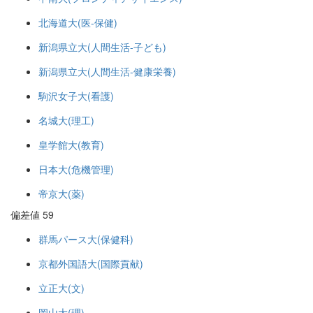
北海道大(医-保健)
新潟県立大(人間生活-子ども)
新潟県立大(人間生活-健康栄養)
駒沢女子大(看護)
名城大(理工)
皇学館大(教育)
日本大(危機管理)
帝京大(薬)
偏差値 59
群馬パース大(保健科)
京都外国語大(国際貢献)
立正大(文)
岡山大(理)