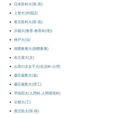
日本医科大(医-医)
上智大(外国語)
東京医科大(医-医)
京都大(教育-教育科(理))
神戸大(法)
国際教養大(国際教養)
名古屋大(文)
お茶の水女子大(生活科-心理)
慶応義塾大(薬)
慶応義塾大(理工)
早稲田大(人間科-人間環境科)
京都大(工)
鹿児島大(医-医)