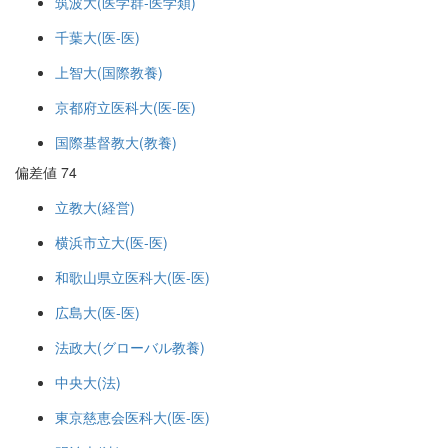
筑波大(医学群-医学類)
千葉大(医-医)
上智大(国際教養)
京都府立医科大(医-医)
国際基督教大(教養)
偏差値 74
立教大(経営)
横浜市立大(医-医)
和歌山県立医科大(医-医)
広島大(医-医)
法政大(グローバル教養)
中央大(法)
東京慈恵会医科大(医-医)