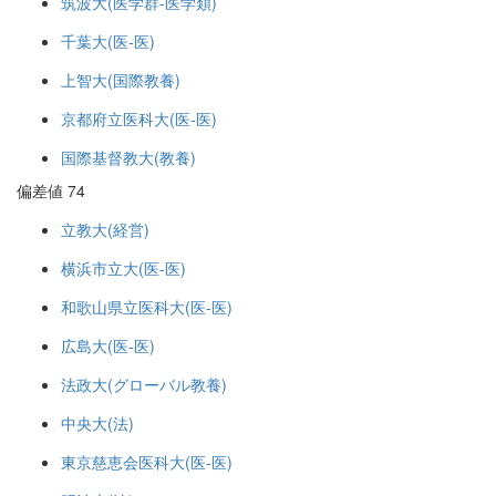
筑波大(医学群-医学類)
千葉大(医-医)
上智大(国際教養)
京都府立医科大(医-医)
国際基督教大(教養)
偏差値 74
立教大(経営)
横浜市立大(医-医)
和歌山県立医科大(医-医)
広島大(医-医)
法政大(グローバル教養)
中央大(法)
東京慈恵会医科大(医-医)