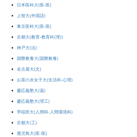
日本医科大(医-医)
上智大(外国語)
東京医科大(医-医)
京都大(教育-教育科(理))
神戸大(法)
国際教養大(国際教養)
名古屋大(文)
お茶の水女子大(生活科-心理)
慶応義塾大(薬)
慶応義塾大(理工)
早稲田大(人間科-人間環境科)
京都大(工)
鹿児島大(医-医)