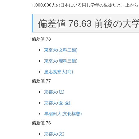
1,000,000人の日本にいる同じ学年の生徒だと、上から 3
偏差値 76.63 前後の大
偏差値 78
東京大(文科三類)
東京大(理科三類)
慶応義塾大(商)
偏差値 77
京都大(法)
京都大(医-医)
早稲田大(文化構想)
偏差値 76
京都大(文)