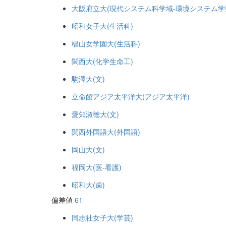
大阪府立大(現代システム科学域-環境システム学
昭和女子大(生活科)
椙山女学園大(生活科)
関西大(化学生命工)
駒澤大(文)
立命館アジア太平洋大(アジア太平洋)
愛知淑徳大(文)
関西外国語大(外国語)
岡山大(文)
福岡大(医-看護)
昭和大(歯)
偏差値
61
同志社女子大(学芸)