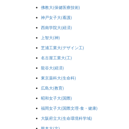
佛教大(保健医療技術)
神戸女子大(看護)
西南学院大(経済)
上智大(神)
芝浦工業大(デザイン工)
名古屋工業大(工)
龍谷大(経済)
東京薬科大(生命科)
広島大(教育)
昭和女子大(国際)
福岡女子大(国際文理-食・健康)
大阪府立大(生命環境科学域)
熊本大(文)