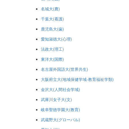
名城大(農)
千葉大(看護)
鹿児島大(歯)
愛知淑徳大(心理)
法政大(理工)
東洋大(国際)
名古屋外国語大(世界共生)
大阪府立大(地域保健学域-教育福祉学類)
金沢大(人間社会学域)
武庫川女子大(文)
岐阜聖徳学園大(教育)
武蔵野大(グローバル)